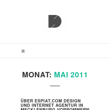
S
k
i
p
ESPIAT
t
o
c
o
n
t
e
n
t
MONAT:
MAI 2011
ÜBER ESPIAT.COM DESIGN
UND INTERNET AGENTUR IN
MECKLENBURG VORPOMMERN