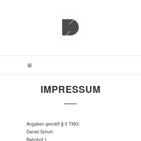
S
k
i
p
ESPIAT
t
o
c
o
n
t
e
n
t
IMPRESSUM
Angaben gemäß § 5 TMG:
Daniel Schuh
Bahnhof 1