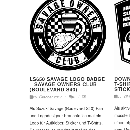
DOWN
LS650 SAVAGE LOGO BADGE
T-SHI
– SAVAGE OWNERS CLUB
STIC
(BOULEVARD S40)
11. Ok
26. Oktober 2017
6
Als akti
Als Suzuki Savage (Boulevard S40) Fan
musste i
und Logodesigner brauchte ich mal ein
einen e
Logo für Aufkleber, Sticker und T-Shirts.
dem Mott
So machte ich mir direkt mal an das …