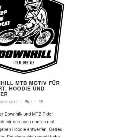
HILL MTB MOTIV FÜR
RT, HOODIE UND
KER
tober 2017
0
ver Downhill- und MTB Rider
ch mir nun auch endlich mal
igenen Hoodie entwerfen. Getreu
o „Eat sleep ride repeat“ habe