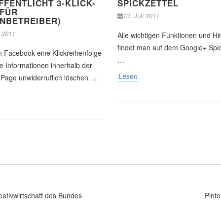
FENTLICHT 3-KLICK-
SPICKZETTEL
(FÜR
13. Juli 2011
ENBETREIBER)
i 2011
Alle wichtigen Funktionen und H
findet man auf dem Google+ Spic
in Facebook eine Klickreihenfolge
…
ge Informationen innerhalb der
Lesen
Page unwiderruflich löschen. …
ativwirtschaft des Bundes
Pinte