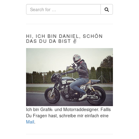
G
A
T
HI, ICH BIN DANIEL, SCHÖN
I
DAS DU DA BIST ✌
O
N
Ich bin Grafik- und Motorraddesigner. Fallls
Du Fragen hast, schreibe mir einfach eine
Mail
.