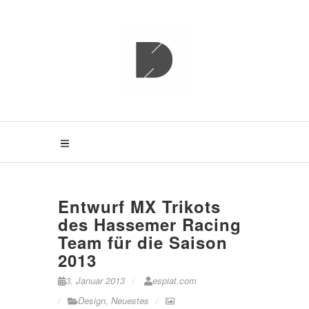
S
k
i
p
ESPIAT
t
o
c
o
n
t
e
n
t
Entwurf MX Trikots
des Hassemer Racing
Team für die Saison
2013
3. Januar 2013
espiat.com
Design
,
Neuestes