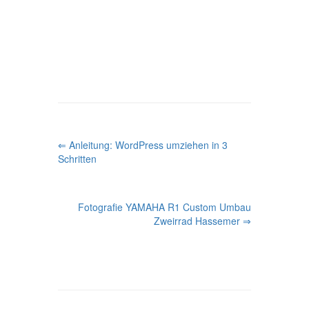
P
⇐ Anleitung: WordPress umziehen in 3
Schritten
O
S
Fotografie YAMAHA R1 Custom Umbau
T
Zweirrad Hassemer ⇒
N
A
V
I