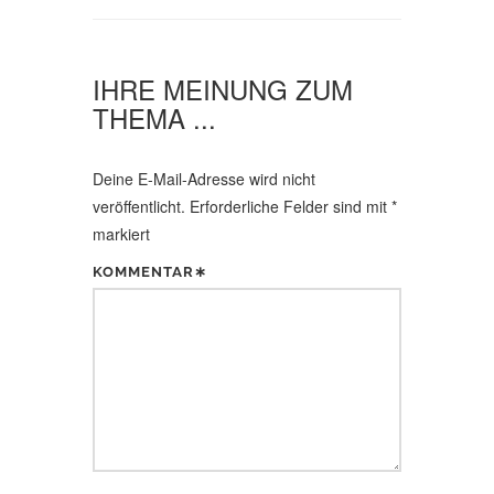
V
I
G
IHRE MEINUNG ZUM
A
THEMA ...
T
I
Deine E-Mail-Adresse wird nicht
O
veröffentlicht.
Erforderliche Felder sind mit
*
markiert
N
KOMMENTAR∗