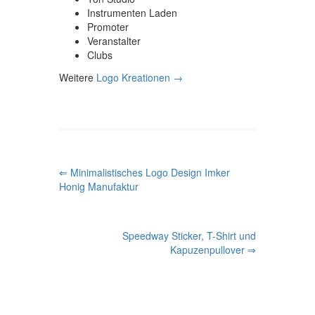
Instrumenten Laden
Promoter
Veranstalter
Clubs
Weitere
Logo Kreationen
→
P
⇐ Minimalistisches Logo Design Imker
Honig Manufaktur
O
S
Speedway Sticker, T-Shirt und
T
Kapuzenpullover ⇒
N
A