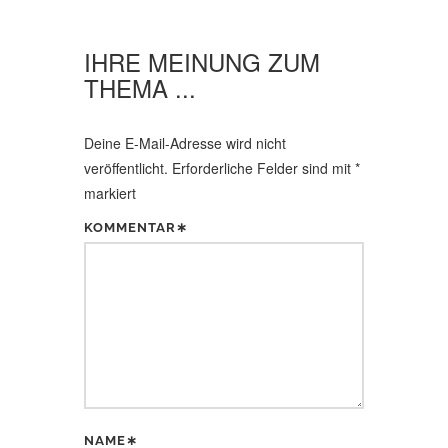
I
G
IHRE MEINUNG ZUM
A
THEMA ...
T
I
Deine E-Mail-Adresse wird nicht
O
veröffentlicht.
Erforderliche Felder sind mit
*
markiert
N
KOMMENTAR∗
NAME∗