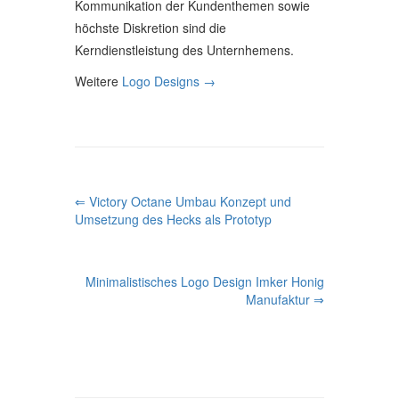
Kommunikation der Kundenthemen sowie
höchste Diskretion sind die
Kerndienstleistung des Unternhemens.
Weitere
Logo Designs
→
P
⇐ Victory Octane Umbau Konzept und
Umsetzung des Hecks als Prototyp
O
S
Minimalistisches Logo Design Imker Honig
T
Manufaktur ⇒
N
A
V