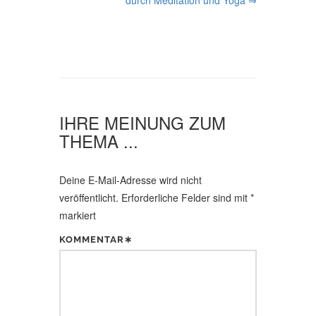
durch Meditation und Yoga ⇒
N
A
V
I
G
IHRE MEINUNG ZUM
A
THEMA ...
T
I
Deine E-Mail-Adresse wird nicht
O
veröffentlicht.
Erforderliche Felder sind mit
*
markiert
N
KOMMENTAR∗