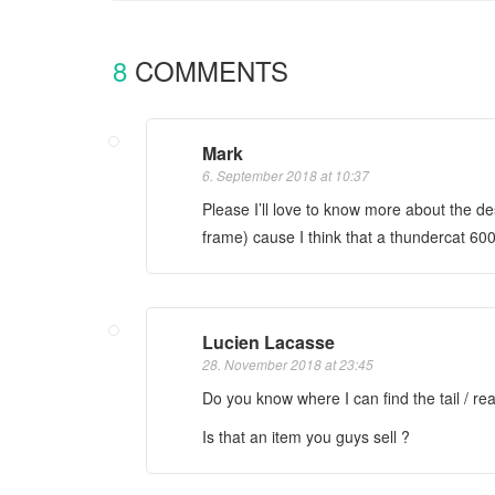
S
T
8
COMMENTS
N
A
V
Mark
6. September 2018 at 10:37
I
Please I’ll love to know more about the des
G
frame) cause I think that a thundercat 600
A
T
I
Lucien Lacasse
O
28. November 2018 at 23:45
Do you know where I can find the tail / rea
N
Is that an item you guys sell ?