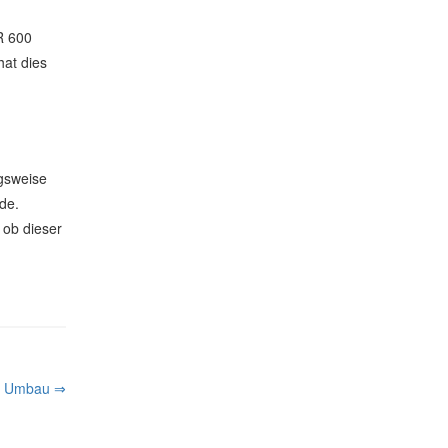
R 600
hat dies
ngsweise
de.
 ob dieser
r Umbau ⇒