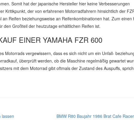
en. Somit hat der japanische Hersteller hier keine Verbesserungen
r Kritikpunkt, der von erfahrenen Motorradfahrern hinsichtlich der FZ
ahl an Reifen beziehungsweise an Reifenkombinationen hat. Zum einen 
r den Großteil der heutzutage erhältlichen Reifen ist.
AUF EINER YAMAHA FZR 600
eses Motorrads vergewissern, dass es sich nicht um ein Unfall- beziehu
torradkauf, überprüft werden, ob die Maschine regelmäßig gewartet wur
itzers mit dem Motorrad gibt oftmals der Zustand des Auspuffs, sprich
 lassen
BMW R80 Baujahr 1986 Brat Cafe Race