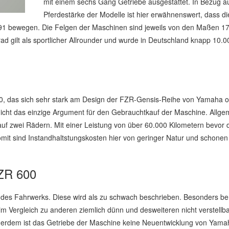
mit einem sechs Gang Getriebe ausgestattet. In Bezug au
Pferdestärke der Modelle ist hier erwähnenswert, dass di
1 bewegen. Die Felgen der Maschinen sind jeweils von den Maßen 17 
d gilt als sportlicher Allrounder und wurde in Deutschland knapp 10.0
00, das sich sehr stark am Design der FZR-Gensis-Reihe von Yamaha ori
 nicht das einzige Argument für den Gebrauchtkauf der Maschine. Allgem
auf zwei Rädern. Mit einer Leistung von über 60.000 Kilometern bevor 
Somit sind Instandhaltstungskosten hier von geringer Natur und schone
R 600
 des Fahrwerks. Diese wird als zu schwach beschrieben. Besonders b
 Vergleich zu anderen ziemlich dünn und desweiteren nicht verstellbar
erdem ist das Getriebe der Maschine keine Neuentwicklung von Yama