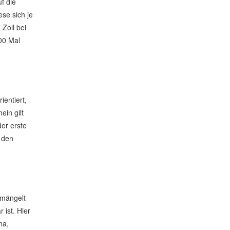
f die
ese sich je
Zoll bei
00 Mal
entiert,
ein gilt
der erste
n den
emängelt
 ist. Hier
ha,